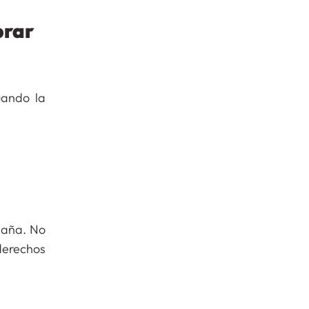
brar
uando la
spaña. No
derechos