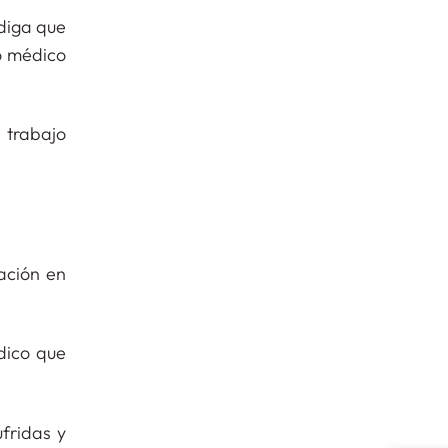
 diga que
o médico
 trabajo
ación en
dico que
ufridas y