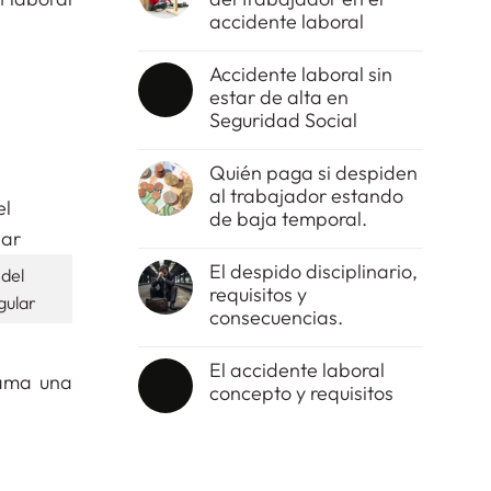
accidente laboral
No
hay
Accidente laboral sin
comentarios
estar de alta en
en
El
Seguridad Social
tipo
de
No
imprudencia
hay
Quién paga si despiden
del
comentarios
al trabajador estando
trabajador
en
en
Accidente
de baja temporal.
el
laboral
accidente
sin
No
laboral
estar
hay
El despido disciplinario,
del
de
comentarios
requisitos y
alta
en
gular
en
Quién
consecuencias.
Seguridad
paga
Social
si
No
despiden
hay
El accidente laboral
al
comentarios
lama una
concepto y requisitos
trabajador
en
estando
El
No
de
despido
hay
baja
disciplinario,
comentarios
temporal.
requisitos
en
y
El
consecuencias.