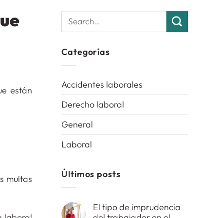
que
Categorías
Accidentes laborales
ue están
Derecho laboral
General
Laboral
Últimos posts
as multas
El tipo de imprudencia
del trabajador en el
n laboral