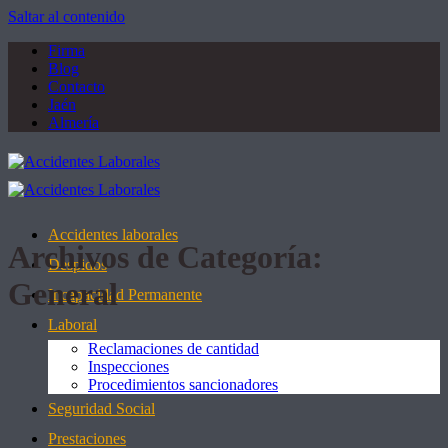
Saltar al contenido
Firma
Blog
Contacto
Jaén
Almería
Accidentes laborales
Archivos de Categoría:
Despidos
General
Incapacidad Permanente
Laboral
Reclamaciones de cantidad
Inspecciones
Procedimientos sancionadores
Seguridad Social
Prestaciones