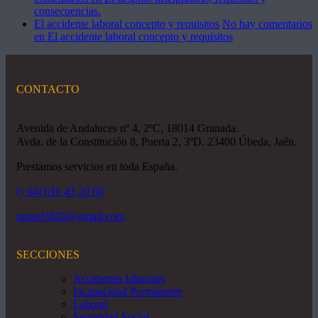
consecuencias.
El accidente laboral concepto y requisitos
No hay comentarios
en El accidente laboral concepto y requisitos
CONTACTO
Avenida de Andaluces nº 4, 2ºC, 18014 Granada.
Avda. de la Constitución 8, Puerta 2, 3ºD. 23400 Úbeda, Jaén.
Prestamos servicios en toda España.
(+34) 616 43 20 60
raquel3620@gmail.com
SECCIONES
Accidentes laborales
Incapacidad Permanente
Laboral
Seguridad Social