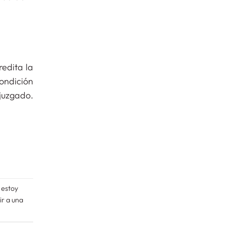
edita la
ondición
juzgado.
,
estoy
ir a una