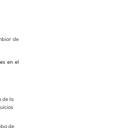
mbiar de
es en el
a de la
uicios
ueba de