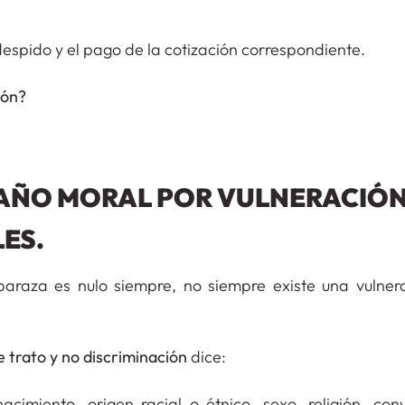
despido y el pago de la cotización correspondiente.
ión?
DAÑO MORAL POR VULNERACIÓN
ES.
araza es nulo siempre, no siempre existe una vulner
e trato y no discriminación
dice:
imiento, origen racial o étnico, sexo, religión, conv