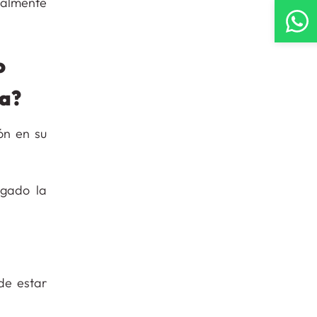
usalmente
o
da?
ón en su
zgado la
de estar