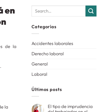
á en
ón
Categorías
Accidentes laborales
es de la
Derecho laboral
General
.
Laboral
Últimos posts
El tipo de imprudencia
del trabajador en el