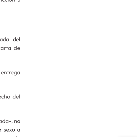
uada del
carta de
 entrega
echo del
zada-,
no
e sexo a