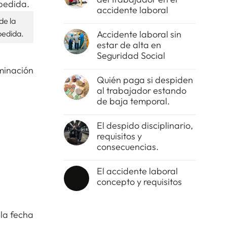
accidente laboral
de la
No
hay
Accidente laboral sin
edida.
comentarios
estar de alta en
en
El
Seguridad Social
tipo
de
No
minación
imprudencia
hay
Quién paga si despiden
del
comentarios
al trabajador estando
trabajador
en
en
Accidente
de baja temporal.
el
laboral
accidente
sin
No
laboral
estar
hay
El despido disciplinario,
de
comentarios
requisitos y
alta
en
en
Quién
consecuencias.
Seguridad
paga
Social
si
No
despiden
hay
El accidente laboral
al
comentarios
concepto y requisitos
trabajador
en
estando
El
No
de
despido
hay
baja
disciplinario,
comentarios
temporal.
requisitos
 la fecha
en
y
El
consecuencias.