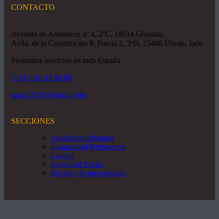
CONTACTO
Avenida de Andaluces nº 4, 2ºC, 18014 Granada.
Avda. de la Constitución 8, Puerta 2, 3ºD. 23400 Úbeda, Jaén.
Prestamos servicios en toda España.
(+34) 616 43 20 60
raquel3620@gmail.com
SECCIONES
Accidentes laborales
Incapacidad Permanente
Laboral
Seguridad Social
Recargo de prestaciones