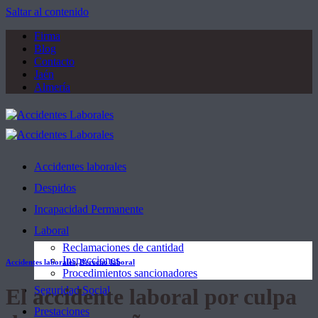
Saltar al contenido
Firma
Blog
Contacto
Jaén
Almería
Accidentes laborales
Despidos
Incapacidad Permanente
Laboral
Reclamaciones de cantidad
Inspecciones
Accidentes laborales
,
Derecho laboral
Procedimientos sancionadores
El accidente laboral por culpa
Seguridad Social
Prestaciones