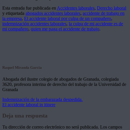
Esta entrada fue publicada en
Accidentes laborales
,
Derecho laboral
y etiquetada
abogados accidentes laborales
,
accidente de trabajo en
la empresa
,
El accidente laboral por culpa de un compañero
,
indemnización accidentes laborales
,
la culpa de mi accidente es de
mi compañero
,
quien me paga el accidente de trabajo
.
Raquel Miranda Garcia
Abogada del ilustre colegio de abogados de Granada, colegiada
3620, profesora interina de derecho del trabajo de la Universidad de
Granada
Indemnización de la embarazada despedida.
El accidente laboral in itinere
Deja una respuesta
Tu dirección de correo electrónico no será publicada.
Los campos