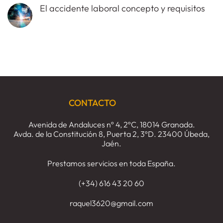
hay
si
Seguridad
El accidente laboral concepto y requisitos
comentarios
despiden
Social
en
al
No
El
trabajador
hay
despido
estando
comentarios
disciplinario,
de
en
requisitos
baja
El
y
temporal.
accidente
consecuencias.
laboral
concepto
y
requisitos
CONTACTO
Avenida de Andaluces nº 4, 2ºC, 18014 Granada.
Avda. de la Constitución 8, Puerta 2, 3ºD. 23400 Úbeda,
Jaén.
Prestamos servicios en toda España.
(+34) 616 43 20 60
raquel3620@gmail.com