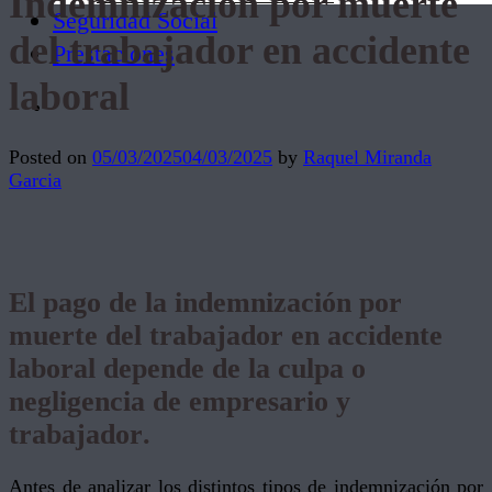
Indemnización por muerte
Seguridad Social
del trabajador en accidente
Prestaciones
laboral
Posted on
05/03/2025
04/03/2025
by
Raquel Miranda
Garcia
El pago de la indemnización por
muerte del trabajador en accidente
laboral depende de la culpa o
negligencia de empresario y
trabajador
.
Antes de analizar los distintos tipos de indemnización por