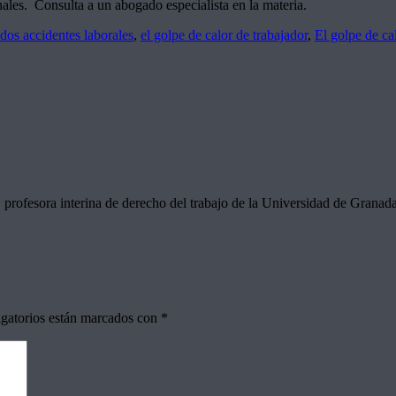
nales. Consulta a un abogado especialista en la materia.
dos accidentes laborales
,
el golpe de calor de trabajador
,
El golpe de ca
profesora interina de derecho del trabajo de la Universidad de Granad
gatorios están marcados con
*