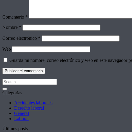
Comentario
*
Nombre
*
Correo electrónico
*
Web
Guarda mi nombre, correo electrónico y web en este navegador p
Categorías
Accidentes laborales
Derecho laboral
General
Laboral
Últimos posts