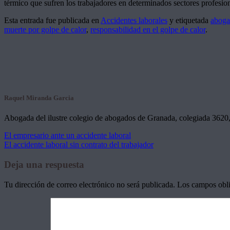
térmico que sufren los trabajadores en determinados sectores profesio
Esta entrada fue publicada en
Accidentes laborales
y etiquetada
aboga
muerte por golpe de calor
,
responsabilidad en el golpe de calor
.
Raquel Miranda Garcia
Abogada del ilustre colegio de abogados de Granada, colegiada 3620, 
El empresario ante un accidente laboral
El accidente laboral sin contrato del trabajador
Deja una respuesta
Tu dirección de correo electrónico no será publicada.
Los campos obli