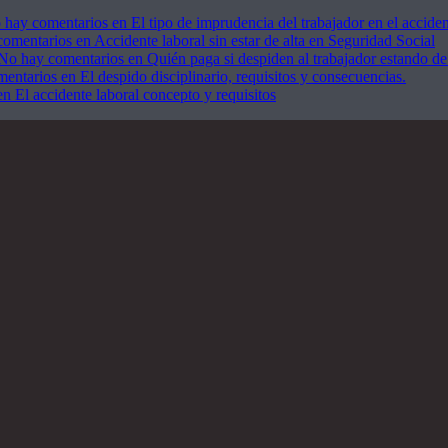
 hay comentarios
en El tipo de imprudencia del trabajador en el acciden
comentarios
en Accidente laboral sin estar de alta en Seguridad Social
No hay comentarios
en Quién paga si despiden al trabajador estando de
mentarios
en El despido disciplinario, requisitos y consecuencias.
n El accidente laboral concepto y requisitos