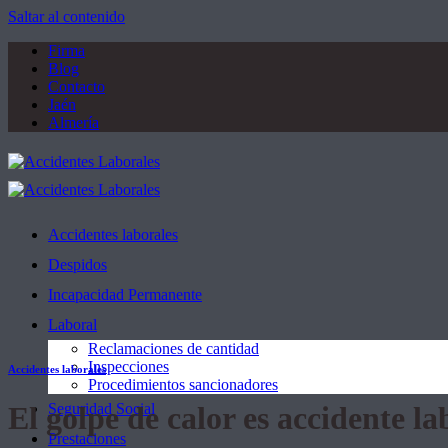
Saltar al contenido
Firma
Blog
Contacto
Jaén
Almería
Accidentes laborales
Despidos
Incapacidad Permanente
Laboral
Reclamaciones de cantidad
Inspecciones
Accidentes laborales
Procedimientos sancionadores
El golpe de calor es accidente la
Seguridad Social
Prestaciones