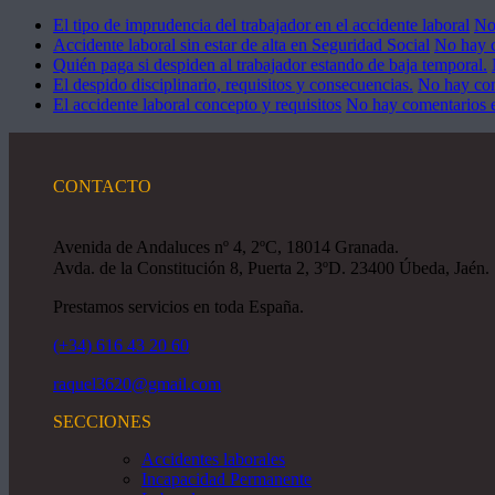
El tipo de imprudencia del trabajador en el accidente laboral
No
Accidente laboral sin estar de alta en Seguridad Social
No hay 
Quién paga si despiden al trabajador estando de baja temporal.
El despido disciplinario, requisitos y consecuencias.
No hay co
El accidente laboral concepto y requisitos
No hay comentarios
e
CONTACTO
Avenida de Andaluces nº 4, 2ºC, 18014 Granada.
Avda. de la Constitución 8, Puerta 2, 3ºD. 23400 Úbeda, Jaén.
Prestamos servicios en toda España.
(+34) 616 43 20 60
raquel3620@gmail.com
SECCIONES
Accidentes laborales
Incapacidad Permanente