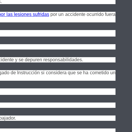
.
or las lesiones sufridas
por un accidente ocurrido fuera
cidente y se depuren responsabilidades.
gado de Instrucción si considera que se ha cometido un
bajador.