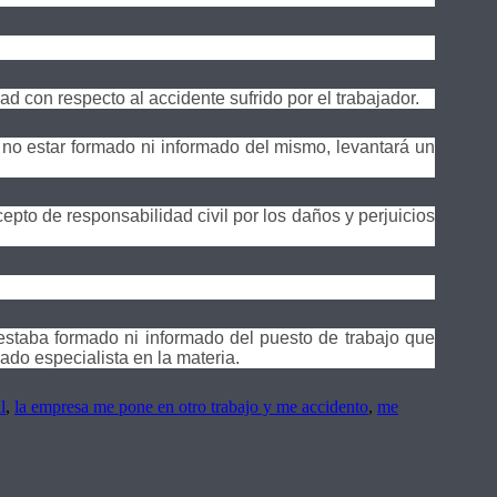
d con respecto al accidente sufrido por el trabajador.
r no estar formado ni informado del mismo, levantará un
epto de responsabilidad civil por los daños y perjuicios
 estaba formado ni informado del puesto de trabajo que
do especialista en la materia.
l
,
la empresa me pone en otro trabajo y me accidento
,
me