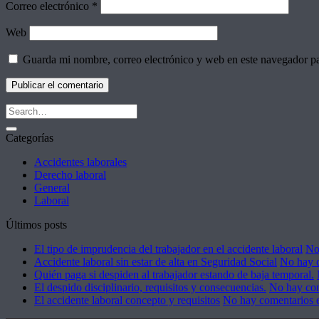
Correo electrónico
*
Web
Guarda mi nombre, correo electrónico y web en este navegador p
Categorías
Accidentes laborales
Derecho laboral
General
Laboral
Últimos posts
El tipo de imprudencia del trabajador en el accidente laboral
No
Accidente laboral sin estar de alta en Seguridad Social
No hay 
Quién paga si despiden al trabajador estando de baja temporal.
El despido disciplinario, requisitos y consecuencias.
No hay co
El accidente laboral concepto y requisitos
No hay comentarios
e