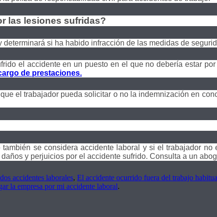
r las lesiones sufridas?
y determinará si ha habido infracción de las medidas de segurida
ufrido el accidente en un puesto en el que no debería estar po
cargo de prestaciones.
que el trabajador pueda solicitar o no la indemnización en conc
o también se considera accidente laboral y si el trabajador no
os y perjuicios por el accidente sufrido. Consulta a un aboga
dos accidentes laborales
,
El accidente ocurrido fuera del trabajo habitua
gar la empresa por mi accidente laboral
.