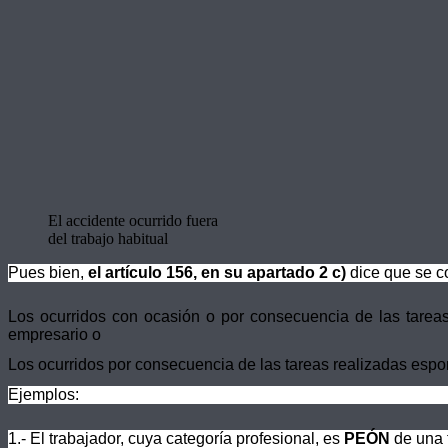
El accidente ocurrido fuera
del trabajo habitual
Pues bien,
el artículo 156, en su apartado 2 c)
dice que se c
Los ocurridos con ocasión o por consecuencia de las tareas 
empresario o
Los ocurridos por consecuencia de las tareas realizadas esp
Ejemplos:
1.- El trabajador, cuya categoría profesional, es
PEÓN
de una 