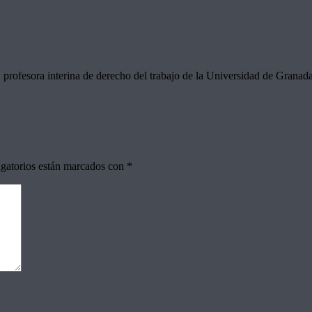
profesora interina de derecho del trabajo de la Universidad de Granad
gatorios están marcados con
*