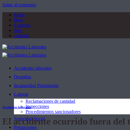
Saltar al contenido
Firma
Blog
Contacto
Jaén
Almería
Accidentes laborales
Despidos
Incapacidad Permanente
Laboral
Reclamaciones de cantidad
Inspecciones
Accidentes laborales
Procedimientos sancionadores
El accidente ocurrido fuera del 
Seguridad Social
Prestaciones