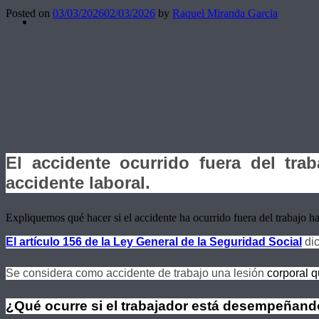
Posted on
03/03/2026
02/03/2026
by
Raquel Miranda Garcia
El accidente ocurrido fuera del tra
accidente laboral.
Expliquemos qué hacer si el accidente ha ocurrido fuera del trabajo h
El artículo 156 de la Ley General de la Seguridad Social
dic
Se considera como accidente de trabajo una lesión
corporal q
¿Qué ocurre si el trabajador está desempeñand