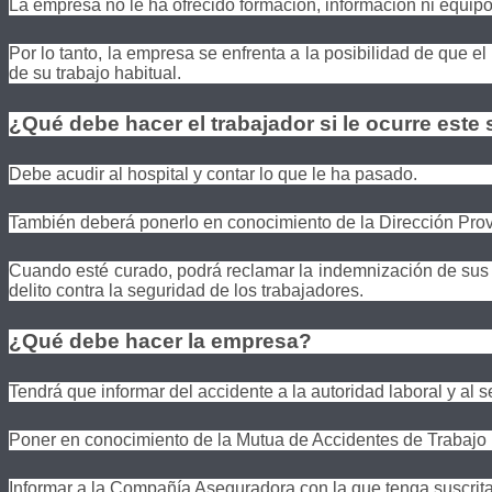
La empresa no le ha ofrecido formación, información ni equip
Por lo tanto, la empresa se enfrenta a la posibilidad de que el 
de su trabajo habitual.
¿Qué debe hacer el trabajador si le ocurre este
Debe acudir al hospital y contar lo que le ha pasado.
También deberá ponerlo en conocimiento de la Dirección Provi
Cuando esté curado, podrá reclamar la indemnización de sus l
delito contra la seguridad de los trabajadores.
¿Qué debe hacer la empresa?
Tendrá que informar del accidente a la autoridad laboral y al s
Poner en conocimiento de la Mutua de Accidentes de Trabajo l
Informar a la Compañía Aseguradora con la que tenga suscrita 