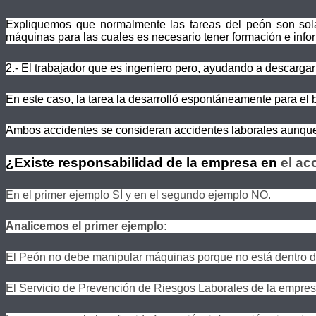
Expliquemos que normalmente las tareas del peón son solam
máquinas para las cuales es necesario tener formación e infor
2.- El trabajador que es ingeniero pero, ayudando a descargar m
En este caso, la tarea la desarrolló espontáneamente para el 
Ambos accidentes se consideran accidentes laborales aunque h
¿Existe responsabilidad de la empresa en
el ac
En el primer ejemplo SÍ y en el segundo ejemplo NO.
Analicemos el primer ejemplo:
El Peón no debe manipular máquinas porque no está dentro d
El Servicio de Prevención de Riesgos Laborales de la empresa