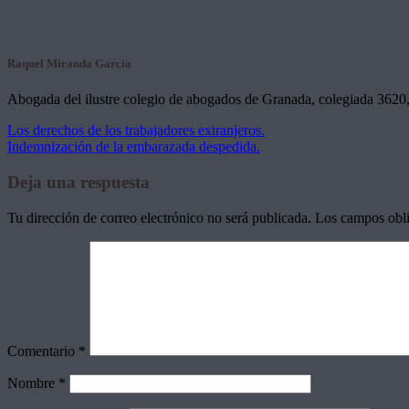
Raquel Miranda Garcia
Abogada del ilustre colegio de abogados de Granada, colegiada 3620, 
Los derechos de los trabajadores extranjeros.
Indemnización de la embarazada despedida.
Deja una respuesta
Tu dirección de correo electrónico no será publicada.
Los campos obli
Comentario
*
Nombre
*