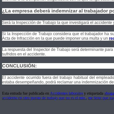
¿La empresa deberá indemnizar al trabajador po
Será la Inspección de Trabajo la que investigará el accidente 
Si la Inspección de Trabajo considera que el trabajador ha s
Acta de Infracción en la que puede imponer una multa y un
re
La respuesta del Inspector de Trabajo será determinante para 
sufridos en el accidente.
CONCLUSIÓN:
El accidente ocurrido fuera del trabajo habitual del emplead
estaba desempeñando, podrá reclamar una indemnización de dañ
Esta entrada fue publicada en
Accidentes laborales
y etiquetada
aboga
accidento en otro puesto de trabajo que no es el mio.
,
me tiene que pa