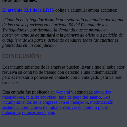
de 20 días hábiles.
El artículo 32.1 de la LRJS
obliga a acumular ambas acciones:
«
Cuando el trabajador formule por separado demandas por alguna
de las causas previstas en el artículo 50 del Estatuto de los
Trabajadores y por despido, la demanda que se promueva
posteriormente
se acumulará a la primera
de oficio o a petición de
cualquiera de las partes, debiendo debatirse todas las cuestiones
planteadas en un solo juicio».
CONCLUSIÓN:
Los incumplimientos de la empresa pueden llevar a que el trabajador
resuelva su contrato de trabajo con derecho a una indemnización,
pero es necesario ponerse en contacto con un abogado para valorar
cada caso.
Esta entrada fue publicada en
General
y etiquetada
abogados
trabajadores
,
falta de actividad
,
falta de pago del salario
,
Los
incumplimientos de la empresa con el trabajador
,
modificación
sustancial condiciones de trabajo
,
resolver el contrato por el
trabajador
,
retrasos en el pago
.