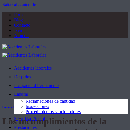
Saltar al contenido
Firma
Blog
Contacto
Jaén
Almería
Accidentes laborales
Despidos
Incapacidad Permanente
Laboral
Reclamaciones de cantidad
Inspecciones
General
Procedimientos sancionadores
Los incumplimientos de la
Seguridad Social
Prestaciones