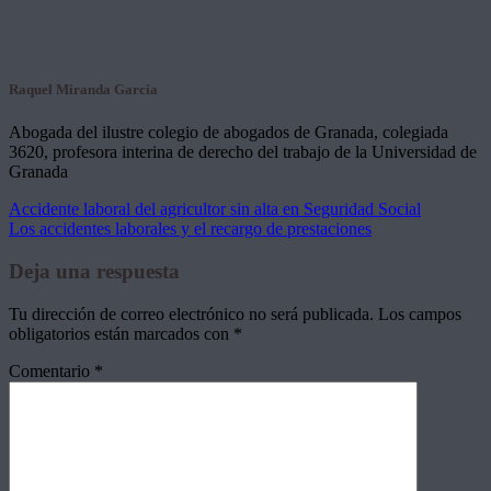
Raquel Miranda Garcia
Abogada del ilustre colegio de abogados de Granada, colegiada
3620, profesora interina de derecho del trabajo de la Universidad de
Granada
Accidente laboral del agricultor sin alta en Seguridad Social
Los accidentes laborales y el recargo de prestaciones
Deja una respuesta
Tu dirección de correo electrónico no será publicada.
Los campos
obligatorios están marcados con
*
Comentario
*