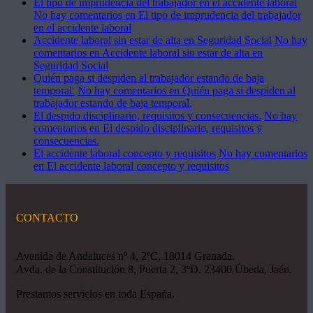
El tipo de imprudencia del trabajador en el accidente laboral
No hay comentarios
en El tipo de imprudencia del trabajador
en el accidente laboral
Accidente laboral sin estar de alta en Seguridad Social
No hay
comentarios
en Accidente laboral sin estar de alta en
Seguridad Social
Quién paga si despiden al trabajador estando de baja
temporal.
No hay comentarios
en Quién paga si despiden al
trabajador estando de baja temporal.
El despido disciplinario, requisitos y consecuencias.
No hay
comentarios
en El despido disciplinario, requisitos y
consecuencias.
El accidente laboral concepto y requisitos
No hay comentarios
en El accidente laboral concepto y requisitos
CONTACTO
Avenida de Andaluces nº 4, 2ºC, 18014 Granada.
Avda. de la Constitución 8, Puerta 2, 3ºD. 23400 Úbeda, Jaén.
Prestamos servicios en toda España.