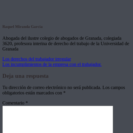
Raquel Miranda Garcia
Abogada del ilustre colegio de abogados de Granada, colegiada
3620, profesora interina de derecho del trabajo de la Universidad de
Granada
Los derechos del trabajador irregular
Los incumplimientos de la empresa con el trabajador.
Deja una respuesta
Tu dirección de correo electrónico no será publicada.
Los campos
obligatorios están marcados con
*
Comentario
*