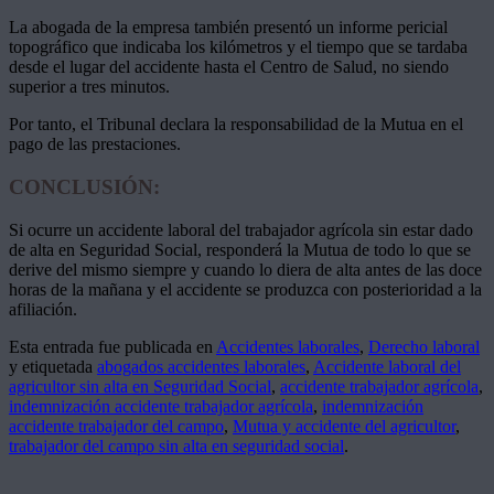
La abogada de la empresa también presentó un informe pericial
topográfico que indicaba los kilómetros y el tiempo que se tardaba
desde el lugar del accidente hasta el Centro de Salud, no siendo
superior a tres minutos.
Por tanto, el Tribunal declara la responsabilidad de la Mutua en el
pago de las prestaciones.
CONCLUSIÓN:
Si ocurre un accidente laboral del trabajador agrícola sin estar dado
de alta en Seguridad Social, responderá la Mutua de todo lo que se
derive del mismo siempre y cuando lo diera de alta antes de las doce
horas de la mañana y el accidente se produzca con posterioridad a la
afiliación.
Esta entrada fue publicada en
Accidentes laborales
,
Derecho laboral
y etiquetada
abogados accidentes laborales
,
Accidente laboral del
agricultor sin alta en Seguridad Social
,
accidente trabajador agrícola
,
indemnización accidente trabajador agrícola
,
indemnización
accidente trabajador del campo
,
Mutua y accidente del agricultor
,
trabajador del campo sin alta en seguridad social
.