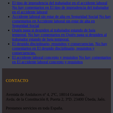
El tipo de imprudencia del trabajador en el accidente laboral
No hay comentarios
en El tipo de imprudencia del trabajador
en el accidente laboral
Accidente laboral sin estar de alta en Seguridad Social
No hay
comentarios
en Accidente laboral sin estar de alta en
Seguridad Social
Quién paga si despiden al trabajador estando de baja
temporal.
No hay comentarios
en Quién paga si despiden al
trabajador estando de baja temporal.
El despido disciplinario, requisitos y consecuencias.
No hay
comentarios
en El despido disciplinario, requisitos y
consecuencias.
El accidente laboral concepto y requisitos
No hay comentarios
en El accidente laboral concepto y requisitos
CONTACTO
Avenida de Andaluces nº 4, 2ºC, 18014 Granada.
Avda. de la Constitución 8, Puerta 2, 3ºD. 23400 Úbeda, Jaén.
Prestamos servicios en toda España.