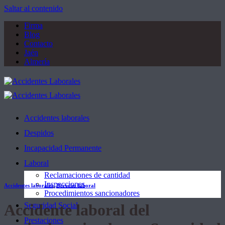
Saltar al contenido
Firma
Blog
Contacto
Jaén
Almería
Accidentes laborales
Despidos
Incapacidad Permanente
Laboral
Reclamaciones de cantidad
Inspecciones
Accidentes laborales
,
Derecho laboral
Procedimientos sancionadores
Accidente laboral del
Seguridad Social
Prestaciones