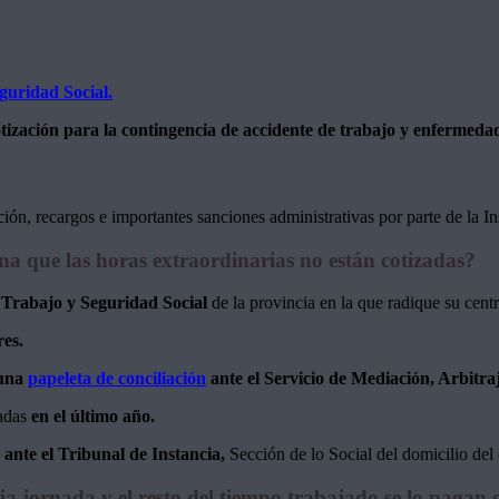
eguridad Social.
otización para la contingencia de accidente de trabajo y enfermeda
ación, recargos e importantes sanciones administrativas por parte de la I
na que las horas extraordinarias no están cotizadas?
 Trabajo y Seguridad Social
de la provincia en la que radique su centr
res.
 una
papeleta de conciliación
ante el Servicio de Mediación, Arbitr
jadas
en el último año.
nte el Tribunal de Instancia,
Sección de lo Social del domicilio del 
a jornada y el resto del tiempo trabajado se lo pagan c