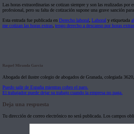
Las horas extraordinarias se cotizan siempre y son las realizadas por
profesional, pero su falta de cotización supone una grave sanción para
Esta entrada fue publicada en
Derecho laboral
,
Laboral
y etiquetada
a
me cotizan las horas extras
,
tengo derecho a descanso por horas extra
Raquel Miranda Garcia
Abogada del ilustre colegio de abogados de Granada, colegiada 3620, 
Puedo salir de España mientras cobro el paro.
El trabajador puede dejar su trabajo cuando la empresa no paga.
Deja una respuesta
Tu dirección de correo electrónico no será publicada.
Los campos obli