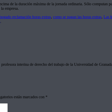
 encima de la duración máxima de la jornada ordinaria. Sólo computan p
 la empresa.
bogado reclamación horas extras
,
como se pagan las horas extras
,
Las h
s
.
profesora interina de derecho del trabajo de la Universidad de Granad
gatorios están marcados con
*