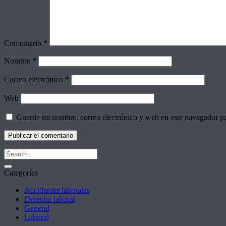
Comentario
*
Nombre
*
Correo electrónico
*
Web
Guarda mi nombre, correo electrónico y web en este navegador p
Categorías
Accidentes laborales
Derecho laboral
General
Laboral