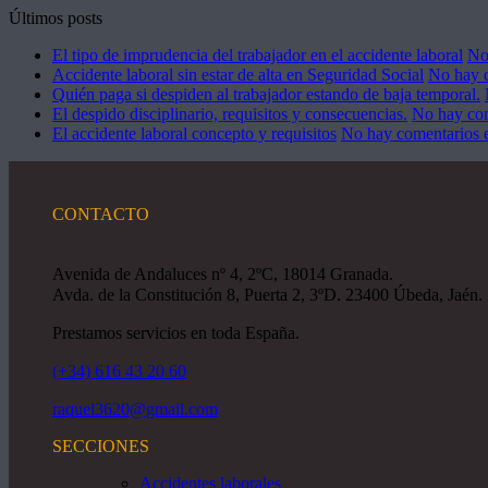
Últimos posts
El tipo de imprudencia del trabajador en el accidente laboral
No
Accidente laboral sin estar de alta en Seguridad Social
No hay 
Quién paga si despiden al trabajador estando de baja temporal.
El despido disciplinario, requisitos y consecuencias.
No hay co
El accidente laboral concepto y requisitos
No hay comentarios
e
CONTACTO
Avenida de Andaluces nº 4, 2ºC, 18014 Granada.
Avda. de la Constitución 8, Puerta 2, 3ºD. 23400 Úbeda, Jaén.
Prestamos servicios en toda España.
(+34) 616 43 20 60
raquel3620@gmail.com
SECCIONES
Accidentes laborales