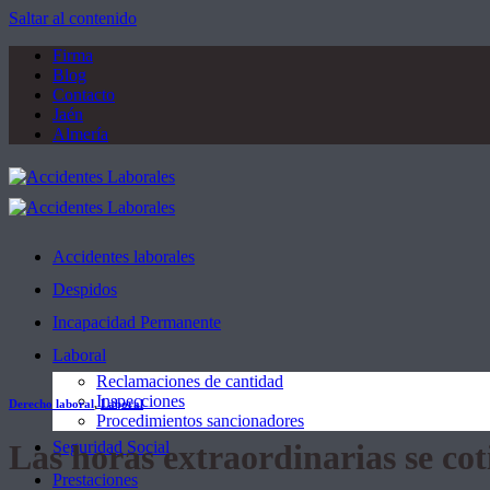
Saltar al contenido
Firma
Blog
Contacto
Jaén
Almería
Accidentes laborales
Despidos
Incapacidad Permanente
Laboral
Reclamaciones de cantidad
Inspecciones
Derecho laboral
,
Laboral
Procedimientos sancionadores
Las horas extraordinarias se cot
Seguridad Social
Prestaciones