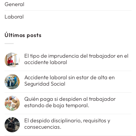
General
Laboral
Últimos posts
El tipo de imprudencia del trabajador en el
accidente laboral
No
hay
Accidente laboral sin estar de alta en
comentarios
Seguridad Social
en
El
No
tipo
hay
de
Quién paga si despiden al trabajador
comentarios
imprudencia
estando de baja temporal.
en
del
Accidente
trabajador
No
laboral
en
hay
sin
el
El despido disciplinario, requisitos y
comentarios
estar
accidente
consecuencias.
en
de
laboral
Quién
alta
No
paga