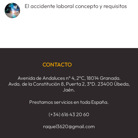
en
hay
si
Seguridad
El accidente laboral concepto y requisitos
comentarios
despiden
Social
en
al
No
El
trabajador
hay
despido
estando
comentarios
disciplinario,
de
en
requisitos
baja
El
y
temporal.
accidente
consecuencias.
laboral
concepto
y
requisitos
CONTACTO
Avenida de Andaluces nº 4, 2ºC, 18014 Granada.
Avda. de la Constitución 8, Puerta 2, 3ºD. 23400 Úbeda,
Jaén.
Prestamos servicios en toda España.
(+34) 616 43 20 60
raquel3620@gmail.com