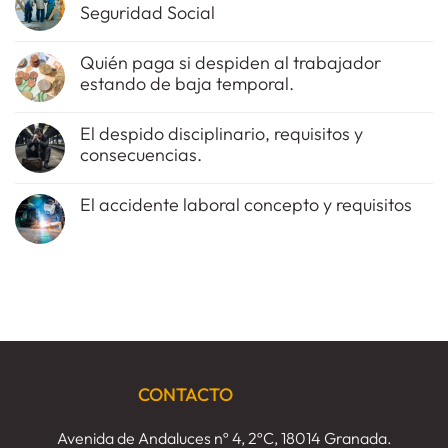
Seguridad Social
en
El
No
tipo
hay
de
Quién paga si despiden al trabajador
comentarios
imprudencia
estando de baja temporal.
en
del
Accidente
trabajador
No
laboral
en
hay
sin
el
El despido disciplinario, requisitos y
comentarios
estar
accidente
consecuencias.
en
de
laboral
Quién
alta
No
paga
en
hay
si
Seguridad
El accidente laboral concepto y requisitos
comentarios
despiden
Social
en
al
No
El
trabajador
hay
despido
estando
comentarios
disciplinario,
de
en
requisitos
baja
El
y
temporal.
accidente
consecuencias.
laboral
concepto
y
requisitos
CONTACTO
Avenida de Andaluces nº 4, 2ºC, 18014 Granada.