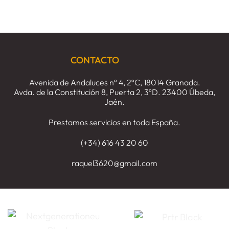
requisitos
baja
El
y
temporal.
accidente
consecuencias.
laboral
concepto
y
requisitos
CONTACTO
Avenida de Andaluces nº 4, 2ºC, 18014 Granada.
Avda. de la Constitución 8, Puerta 2, 3ºD. 23400 Úbeda,
Jaén.
Prestamos servicios en toda España.
(+34) 616 43 20 60
raquel3620@gmail.com