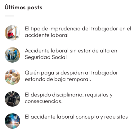
Últimos posts
El tipo de imprudencia del trabajador en el
accidente laboral
No
hay
Accidente laboral sin estar de alta en
comentarios
Seguridad Social
en
El
No
tipo
hay
de
Quién paga si despiden al trabajador
comentarios
imprudencia
estando de baja temporal.
en
del
Accidente
trabajador
No
laboral
en
hay
sin
el
El despido disciplinario, requisitos y
comentarios
estar
accidente
consecuencias.
en
de
laboral
Quién
alta
No
paga
en
hay
si
Seguridad
El accidente laboral concepto y requisitos
comentarios
despiden
Social
en
al
No
El
trabajador
hay
despido
estando
comentarios
disciplinario,
de
en