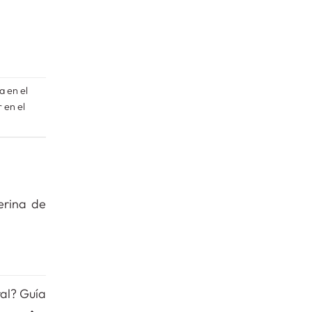
a en el
 en el
erina de
ral? Guía