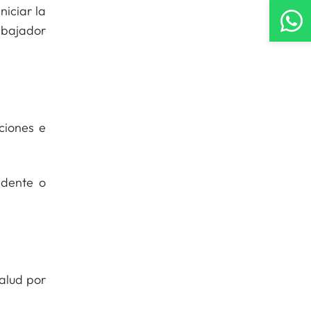
iciar la
abajador
ciones e
idente o
alud por