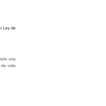
accidente
laboral
concepto
y
requisitos
a
Ley de
esto una
 de vida