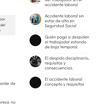
accidente laboral
No
hay
Accidente laboral sin
comentarios
 por
estar de alta en
en
El
del
Seguridad Social
tipo
r
de
No
imprudencia
hay
Quién paga si despiden
del
comentarios
al trabajador estando
trabajador
en
en
Accidente
de baja temporal.
el
laboral
accidente
sin
No
laboral
estar
hay
El despido disciplinario,
de
comentarios
requisitos y
alta
en
en
Quién
consecuencias.
Seguridad
paga
Social
si
No
despiden
hay
El accidente laboral
al
comentarios
larde de
concepto y requisitos
trabajador
en
estando
El
No
de
despido
hay
baja
disciplinario,
comentarios
temporal.
requisitos
en
presa no
y
El
consecuencias.