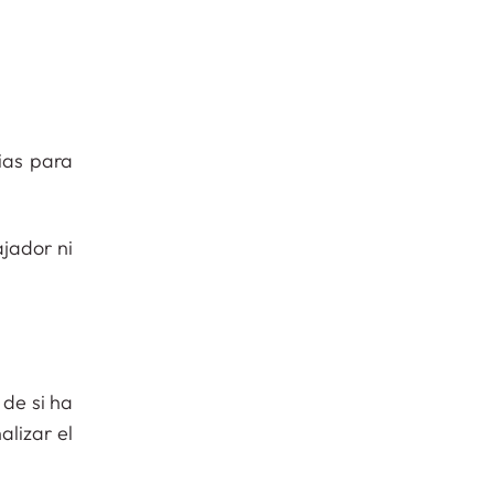
ias para
jador ni
de si ha
lizar el