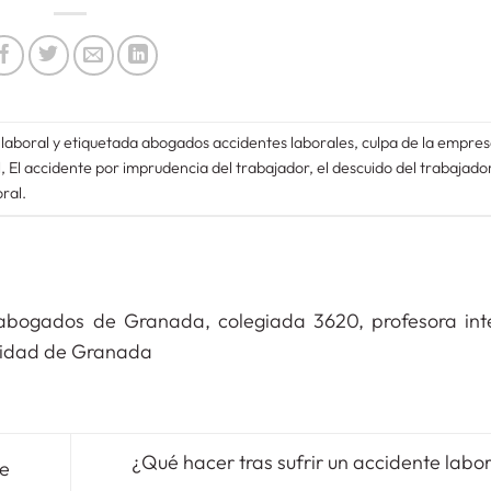
laboral
y etiquetada
abogados accidentes laborales
,
culpa de la empres
l
,
El accidente por imprudencia del trabajador
,
el descuido del trabajador
oral
.
 abogados de Granada, colegiada 3620, profesora int
rsidad de Granada
¿Qué hacer tras sufrir un accidente labo
de