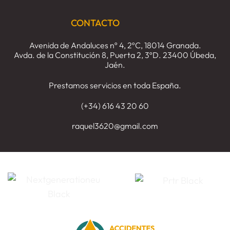
requisitos
CONTACTO
Avenida de Andaluces nº 4, 2ºC, 18014 Granada.
Avda. de la Constitución 8, Puerta 2, 3ºD. 23400 Úbeda,
Jaén.
Prestamos servicios en toda España.
(+34) 616 43 20 60
raquel3620@gmail.com