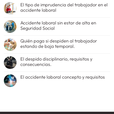
El tipo de imprudencia del trabajador en el
accidente laboral
No
hay
Accidente laboral sin estar de alta en
comentarios
Seguridad Social
en
El
No
tipo
hay
de
Quién paga si despiden al trabajador
comentarios
imprudencia
estando de baja temporal.
en
del
Accidente
trabajador
No
laboral
en
hay
sin
el
El despido disciplinario, requisitos y
comentarios
estar
accidente
consecuencias.
en
de
laboral
Quién
alta
No
paga
en
hay
si
Seguridad
El accidente laboral concepto y requisitos
comentarios
despiden
Social
en
al
No
El
trabajador
hay
despido
estando
comentarios
disciplinario,
de
en
requisitos
baja
El
y
temporal.
accidente
consecuencias.
laboral
concepto
y