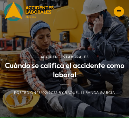
Saltar
al
contenido
ACCIDENTES LABORALES
Cuándo se califica el accidente como
laboral
POSTED ON
18/02/2025
BY
RAQUEL MIRANDA GARCIA