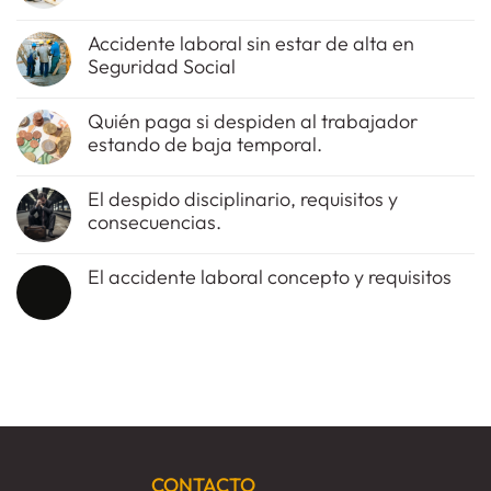
No
hay
Accidente laboral sin estar de alta en
comentarios
Seguridad Social
en
El
No
tipo
hay
de
Quién paga si despiden al trabajador
comentarios
imprudencia
estando de baja temporal.
en
del
Accidente
trabajador
No
laboral
en
hay
sin
el
El despido disciplinario, requisitos y
comentarios
estar
accidente
consecuencias.
en
de
laboral
Quién
alta
No
paga
en
hay
si
Seguridad
El accidente laboral concepto y requisitos
comentarios
despiden
Social
en
al
No
El
trabajador
hay
despido
estando
comentarios
disciplinario,
de
en
requisitos
baja
El
y
temporal.
accidente
consecuencias.
laboral
concepto
y
requisitos
CONTACTO