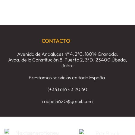
disciplinario,
de
en
requisitos
baja
El
y
temporal.
accidente
consecuencias.
laboral
concepto
y
requisitos
CONTACTO
Avenida de Andaluces nº 4, 2ºC, 18014 Granada.
Avda. de la Constitución 8, Puerta 2, 3ºD. 23400 Úbeda,
Jaén.
Prestamos servicios en toda España.
(+34) 616 43 20 60
raquel3620@gmail.com