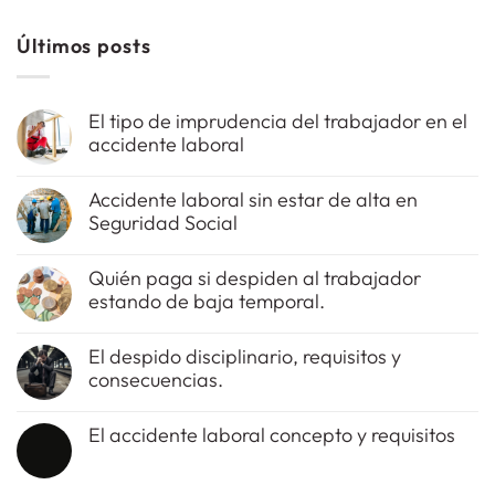
Últimos posts
El tipo de imprudencia del trabajador en el
accidente laboral
No
hay
Accidente laboral sin estar de alta en
comentarios
Seguridad Social
en
El
No
tipo
hay
de
Quién paga si despiden al trabajador
comentarios
imprudencia
estando de baja temporal.
en
del
Accidente
trabajador
No
laboral
en
hay
sin
el
El despido disciplinario, requisitos y
comentarios
estar
accidente
consecuencias.
en
de
laboral
Quién
alta
No
paga
en
hay
si
Seguridad
El accidente laboral concepto y requisitos
comentarios
despiden
Social
en
al
No
El
trabajador
hay
despido
estando
comentarios