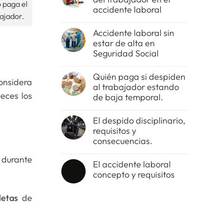
 paga el
accidente laboral
bajador.
No
hay
Accidente laboral sin
comentarios
estar de alta en
en
El
Seguridad Social
tipo
de
No
imprudencia
hay
Quién paga si despiden
del
comentarios
onsidera
al trabajador estando
trabajador
en
en
Accidente
ueces los
de baja temporal.
el
laboral
accidente
sin
No
laboral
estar
hay
El despido disciplinario,
de
comentarios
requisitos y
alta
en
en
Quién
consecuencias.
Seguridad
paga
Social
si
No
o durante
despiden
hay
El accidente laboral
al
comentarios
concepto y requisitos
trabajador
en
estando
El
No
de
despido
hay
baja
disciplinario,
letas
de
comentarios
temporal.
requisitos
en
y
El
consecuencias.