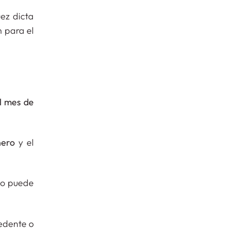
ez dicta
 para el
l mes de
nero
y el
no puede
edente o