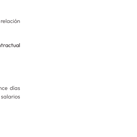
relación
ntractual
nce días
 salarios