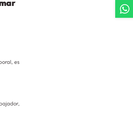
amar
boral, es
bajador,